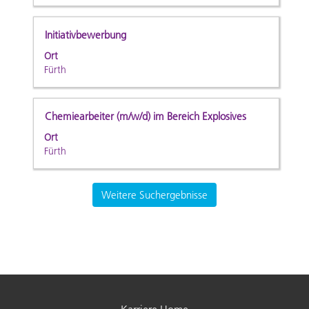
um
die
Stellenbezeichnung
Drücken
Initiativbewerbung
Stelleninformationen
Sie
Ort
vollständig
die
Fürth
anzuzeigen.
Leertaste,
um
die
Stellenbezeichnung
Drücken
Chemiearbeiter (m/w/d) im Bereich Explosives
Stelleninformationen
Sie
Ort
vollständig
die
Fürth
anzuzeigen.
Leertaste,
um
die
Weitere Suchergebnisse
Stelleninformationen
vollständig
anzuzeigen.