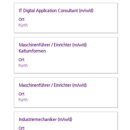
die
Stelleninformationen
Stellenbezeichnung
Drücken
IT Digital Application Consultant (m/w/d)
vollständig
Sie
Ort
anzuzeigen.
die
Fürth
Leertaste,
um
die
Stellenbezeichnung
Drücken
Maschinenführer / Einrichter (m/w/d)
Stelleninformationen
Sie
Kaltumformen
vollständig
die
Ort
anzuzeigen.
Leertaste,
Fürth
um
die
Stelleninformationen
Stellenbezeichnung
Drücken
Maschinenführer / Einrichter (m/w/d)
vollständig
Sie
Ort
anzuzeigen.
die
Fürth
Leertaste,
um
die
Stellenbezeichnung
Drücken
Industriemechaniker (m/w/d)
Stelleninformationen
Sie
Ort
vollständig