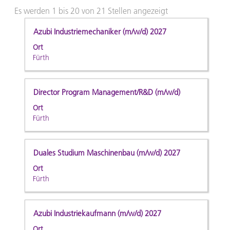
Suchergebnisse
Es werden 1 bis 20 von 21 Stellen angezeigt
für
Stellenbezeichnung
Drücken
Azubi Industriemechaniker (m/w/d) 2027
"".
Sie
Es
Ort
die
werden
Fürth
Leertaste,
1
um
bis
die
20
Stellenbezeichnung
Drücken
Director Program Management/R&D (m/w/d)
Stelleninformationen
von
Sie
Ort
vollständig
21
die
Fürth
anzuzeigen.
Stellen
Leertaste,
angezeigt
um
Verwenden
die
Stellenbezeichnung
Drücken
Duales Studium Maschinenbau (m/w/d) 2027
Sie
Stelleninformationen
Sie
die
Ort
vollständig
die
Fürth
Tabulatortaste,
anzuzeigen.
Leertaste,
um
um
durch
die
Stellenbezeichnung
Drücken
Azubi Industriekaufmann (m/w/d) 2027
die
Stelleninformationen
Sie
Stellenliste
Ort