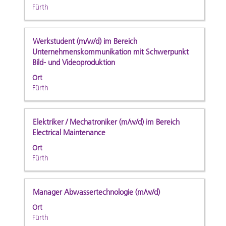
die
Fürth
anzuzeigen.
Leertaste,
um
die
Stellenbezeichnung
Drücken
Werkstudent (m/w/d) im Bereich
Stelleninformationen
Sie
Unternehmenskommunikation mit Schwerpunkt
vollständig
Bild- und Videoproduktion
die
anzuzeigen.
Leertaste,
Ort
um
Fürth
die
Stelleninformationen
vollständig
Stellenbezeichnung
Drücken
Elektriker / Mechatroniker (m/w/d) im Bereich
anzuzeigen.
Sie
Electrical Maintenance
die
Ort
Leertaste,
Fürth
um
die
Stelleninformationen
Stellenbezeichnung
Drücken
Manager Abwassertechnologie (m/w/d)
vollständig
Sie
Ort
anzuzeigen.
die
Fürth
Leertaste,