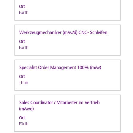
Stelleninformationen
Sie
Ort
vollständig
die
Fürth
anzuzeigen.
Leertaste,
um
die
Stellenbezeichnung
Drücken
Werkzeugmechaniker (m/w/d) CNC- Schleifen
Stelleninformationen
Sie
Ort
vollständig
die
Fürth
anzuzeigen.
Leertaste,
um
die
Stellenbezeichnung
Drücken
Specialist Order Management 100% (m/w)
Stelleninformationen
Sie
Ort
vollständig
die
Thun
anzuzeigen.
Leertaste,
um
die
Stellenbezeichnung
Drücken
Sales Coordinator / Mitarbeiter im Vertrieb
Stelleninformationen
Sie
(m/w/d)
vollständig
die
Ort
anzuzeigen.
Leertaste,
Fürth
um