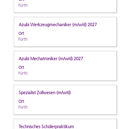
vollständig
die
zu
Fürth
anzuzeigen.
Leertaste,
navigieren.
um
Wählen
die
Sie
Stellenbezeichnung
Drücken
Azubi Werkzeugmechaniker (m/w/d) 2027
Stelleninformationen
eine
Sie
Ort
vollständig
Stelle
die
Fürth
anzuzeigen.
aus,
Leertaste,
um
um
alle
die
Stellenbezeichnung
Drücken
Azubi Mechatroniker (m/w/d) 2027
Details
Stelleninformationen
Sie
anzuzeigen.
Ort
vollständig
die
Fürth
anzuzeigen.
Leertaste,
um
die
Stellenbezeichnung
Drücken
Spezialist Zollwesen (m/w/d)
Stelleninformationen
Sie
Ort
vollständig
die
Fürth
anzuzeigen.
Leertaste,
um
die
Stellenbezeichnung
Drücken
Technisches Schülerpraktikum